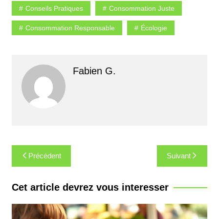
Conseils Pratiques
Consommation Juste
Consommation Responsable
Écologie
Fabien G.
Navigation
Précédent
Suivant
de
l’article
Cet article devrez vous interesser